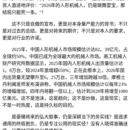
资人激进地评价：“2026年的人形机械人，仍是跳舞耍宝，那
结局只能死一条。”！
这不只是自傲的宣布，更是对本身量产能力的背书；不只
是对过去的总结，更是对将来的期许；不只是对本人的要求，
更是对行业的许诺。
2025年，中国人形机械人市场规模估计达82。39亿元，占
全球约50%，中国已成为全球最大的机械人市场。高工机械人
财产研究所数据显示，2025年国内人形机械人出货量估计达
1。8万台，较2024年激增超650%；正在此根本上，2026年国
内出货量无望攀升至6。25万台，三年增加跨越30倍。摩根士
丹利阐发师发布演讲称，中国机械人市场规模估计以每年23%
的增幅增加，四年内将翻一倍以上，估计到2028年将增至1080
亿美元。这不是泡沫，这是趋向；这不是炒做，这是现实；这
不是一时热度，这是持久标的目的。
是豪赌将来的弘大叙事，仍是深耕当下的务实线？是逃求
通用的终极抱负，仍是专注公用的现实径？没有人晓得准确谜