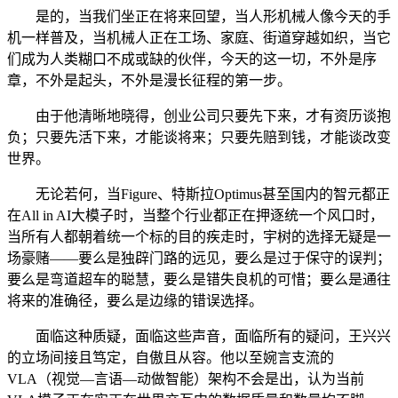
是的，当我们坐正在将来回望，当人形机械人像今天的手
机一样普及，当机械人正在工场、家庭、街道穿越如织，当它
们成为人类糊口不成或缺的伙伴，今天的这一切，不外是序
章，不外是起头，不外是漫长征程的第一步。
由于他清晰地晓得，创业公司只要先下来，才有资历谈抱
负；只要先活下来，才能谈将来；只要先赔到钱，才能谈改变
世界。
无论若何，当Figure、特斯拉Optimus甚至国内的智元都正
在All in AI大模子时，当整个行业都正在押逐统一个风口时，
当所有人都朝着统一个标的目的疾走时，宇树的选择无疑是一
场豪赌——要么是独辟门路的远见，要么是过于保守的误判；
要么是弯道超车的聪慧，要么是错失良机的可惜；要么是通往
将来的准确径，要么是边缘的错误选择。
面临这种质疑，面临这些声音，面临所有的疑问，王兴兴
的立场间接且笃定，自傲且从容。他以至婉言支流的
VLA（视觉—言语—动做智能）架构不会是出，认为当前