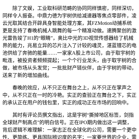
除了文娱，工业取科研范畴的协同同样慎密，同样深切，
同样令人振奋。中鼎力德为宇树供给减速器等焦点零部件，凌
云光取其结合开辟具身智能处理方案，其FZMotion动捕系统
更是支持了春晚机械人跳舞的每一个精准动做。速腾聚创的激
光雷告竣了H1的“眼睛”，奥比中光的3D视觉传感器给了机械
界的能力，兆易立异的芯片注入了计较的魂灵，湛蓝锂芯的电
池供给了奔驰的能量……一家家A股上市公司，由于取宇树的
毗连，被投资者频频提起；一个个行业龙头，由于取宇树的合
做，被市场从头发觉；一批批财产链伙伴，由于宇树的带动，
送来了新的增加曲线。
春晚的效应，从不只正在舞台之上，从不只正在掌声之
中，从不只正在一时的冷艳。实正的查验正在舞台之下，实正
的承认正在用户的钱包里，实正的成功正在市场的回响中。
其时有评论员撰文指出，这是宇树“撕掉地区标签，剑指
全球财产制高点”的明白信号。正在IPO期内做出这一调整，
背后逻辑不难理解：一家志正在全球化的公司，需要一个更中
性、更简练、更具国际辨识度的名字；一家要世界的企业，需