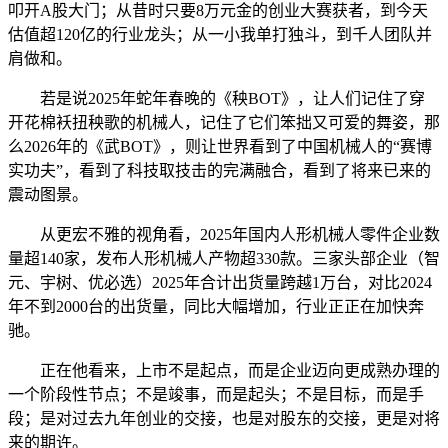
叩开A股大门；从昔时只要8万元金的创业大赛获者，到今天
估值超120亿的行业龙头；从一小我单打独斗，到千人团队并
肩做和。
若是说2025年蛇年春晚的《秧BOT》，让人们记住了穿
开花棉袄扭秧歌的机械人，记住了它们笨拙又可爱的舞姿，那
么2026年的《武BOT》，则让世界看到了中国机械人的“赛博
实功夫”，看到了科技取技击的完满融合，看到了将来已来的
震动图景。
从更宏不雅的视角看，2025年国内人形机械人零件企业数
量超140家，发布人形机械人产物超330款。三家头部企业（智
元、宇树、优必选）2025年合计出货量跨越1万台，对比2024
年不到2000台的出货量，同比大幅增加，行业正正在加快奔
驰。
正在他看来，上市不是起点，而是企业迈向更成熟办理的
一个阶段性节点；不是竣事，而是起头；不是目标，而是手
段；是对过去九年创业的交接，也是对股东的交接，更是对将
来的期许。