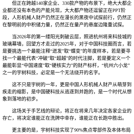
但正在跨越140家企业、330款产物的布景下，绝大大都企
业都还没有本色的产能兑现，大大都产物还逗留正在PPT阶
段，人形机械人财产仍然正在漫长的黑夜中试探前行，仍然正
在黎明前的中积储力量，仍然正在量产的悬崖边隆重试探。
当2026年的第一缕阳光刺破云层，照进杭州将来科技城的
玻璃幕墙，回望方才走过的2025年，对于中国科技圈而言，若
是要挑选一个最能注释“迸发”取“蝶变”的年度样本，若是要寻
找一个最能代表“冲破”取“超越”的时代注脚，若是要定义一个
最能彰显“中国速度”取“硬核实力”的财产标杆，“杭州六小龙”
之一的宇树科技，必定是一个无法绕开的名字。
这不只是宇树的一年，更是中国人形机械人财产从萌芽到
疾走的缩影，是中国硬科技从逃逐到并跑的，是一个时代从想
象到落地的初步。
这场关于手艺线的辩论，将正在将来几年决定各家企业的
存亡，将决定谁能正在洗牌中幸存，谁能正在长跑中胜出。
更主要的是，宇树科技实现了90%焦点零部件及本体布局