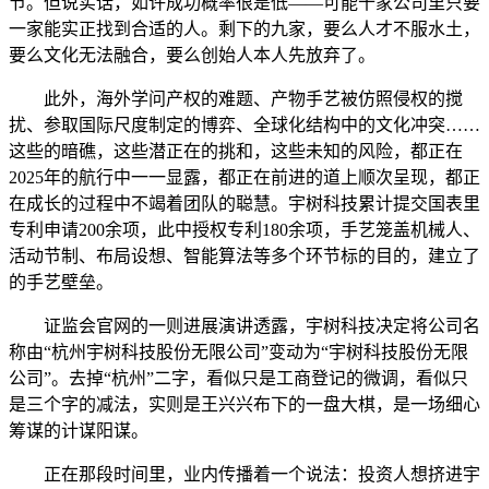
节。但说实话，如许成功概率很是低——可能十家公司里只要
一家能实正找到合适的人。剩下的九家，要么人才不服水土，
要么文化无法融合，要么创始人本人先放弃了。
此外，海外学问产权的难题、产物手艺被仿照侵权的搅
扰、参取国际尺度制定的博弈、全球化结构中的文化冲突……
这些的暗礁，这些潜正在的挑和，这些未知的风险，都正在
2025年的航行中一一显露，都正在前进的道上顺次呈现，都正
在成长的过程中不竭着团队的聪慧。宇树科技累计提交国表里
专利申请200余项，此中授权专利180余项，手艺笼盖机械人、
活动节制、布局设想、智能算法等多个环节标的目的，建立了
的手艺壁垒。
证监会官网的一则进展演讲透露，宇树科技决定将公司名
称由“杭州宇树科技股份无限公司”变动为“宇树科技股份无限
公司”。去掉“杭州”二字，看似只是工商登记的微调，看似只
是三个字的减法，实则是王兴兴布下的一盘大棋，是一场细心
筹谋的计谋阳谋。
正在那段时间里，业内传播着一个说法：投资人想挤进宇