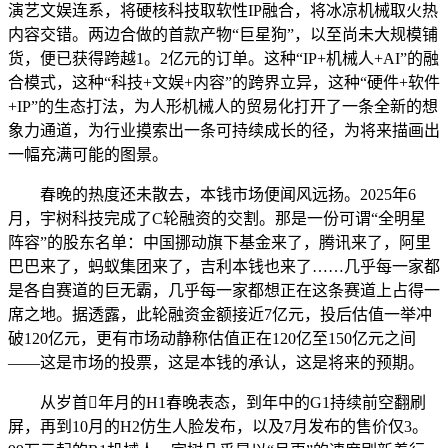
演艺文娱连系，将硬核科技取软性IP融合，将冰凉机械取火热
内容交错。两边合做的首款产物“巨星狗”，以至尚未大规模铺
货，便已获得跨越1。2亿元的订单。这种“IP+机械人+AI”的融
合模式，这种“科技+文娱+内容”的跨界立异，这种“硬件+软件
+IP”的生态打法，为人形机械人的贸易化打开了一条全新的想
象力通道，为行业摸索出一条可持续成长的径，为将来描画出
一幅充满可能的图景。
春晚的热度还未散去，本钱市场便闻风远扬。2025年6
月，宇树科技完成了C轮融资的交割。那是一份可谓“全明星
阵容”的股东名单：中国挪动旗下基金来了，腾讯来了，阿里
巴巴来了，蚂蚁集团来了，吉利本钱也来了……几乎每一家都
是各自赛道的巨无霸，几乎每一家都想正在这条赛道上占得一
席之地。据透露，此轮融资金额接近7亿元，投后估值一举冲
破120亿元，更有市场动静称估值正在120亿至150亿元之间
——这是市场的投票，这是本钱的承认，这是将来的预期。
从岁首年月的H1春晚表态，到年中的G1持续前空翻刷
屏，再到10月的H2仿生人脸发布，以及7月发布的售价仅3。