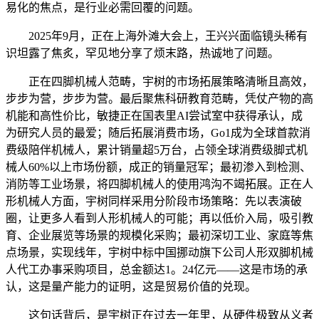
易化的焦点，是行业必需回覆的问题。
2025年9月，正在上海外滩大会上，王兴兴面临镜头稀有
识坦露了焦炙，罕见地分享了烦末路，热诚地了问题。
正在四脚机械人范畴，宇树的市场拓展策略清晰且高效，
步步为营，步步为营。最后聚焦科研教育范畴，凭仗产物的高
机能和高性价比，敏捷正在国表里AI尝试室中获得承认，成
为研究人员的最爱；随后拓展消费市场，Go1成为全球首款消
费级陪伴机械人，累计销量超5万台，占领全球消费级脚式机
械人60%以上市场份额，成正的销量冠军；最初渗入到检测、
消防等工业场景，将四脚机械人的使用鸿沟不竭拓展。正在人
形机械人方面，宇树同样采用分阶段市场策略：先以表演破
圈，让更多人看到人形机械人的可能；再以低价入局，吸引教
育、企业展览等场景的规模化采购；最初深切工业、家庭等焦
点场景，实现线年，宇树中标中国挪动旗下公司人形双脚机械
人代工办事采购项目，总金额达1。24亿元——这是市场的承
认，这是量产能力的证明，这是贸易价值的兑现。
这句话背后，是宇树正在过去一年里，从硬件极致从义者