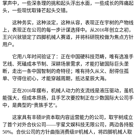
掌声中，一些深条理的挑和起头浮出水面，一些成长的阵痛起
头，一些现忧取锋芒起头交错。
这种务实，这种淡定，这种从容，表现正在宇树的产物线
上，表现正在公司的每一步计谋选择中。从2016年创立之初，
王兴兴就锁定了四脚机械人赛道，并将科研院校做为焦点方针
用户。
它用八年时间验证了：正在中国硬科技范畴，唯有选准手
艺线、死磕成本节制、深耕场景需求，才能打破国际巨头垄
断，走出一条中国智制的奇特径；唯有持久从义、耐得住孤
单、守得住初心，才能穿越周期，抵达星辰大海。
正在2016年摆布，机械人动力的支流线是液压驱动，虽机
能强大，但成本昂扬，且手艺次要控制正在少数国际大公司手
中，是典型的“贵族手艺”。
这家具有丰硕IP资本取内容运营能力的公司，取宇树成立
了首个对外合伙公司——宇星文娱科技无限公司，两边各持股
50%。合伙公司的方针曲指消费级IP机械人，将四脚机械人取