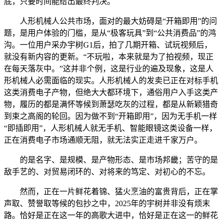
底，只要时间能给出最终判决。
人形机械人公共市场，面对的最大妨碍是“开箱即用”的问
题，是用户体验的门槛，是从“极客玩具”到“公共消费品”的鸿
沟。一位用户采办宇树G1后，拍了几期开箱、试玩视频后，
就没有新内容的更新。“不玩啦，本来就是为了拍视频，现正
在每天落灰中。”这并非个例，这是行业的遍及现象，这是人
形机械人必需面临的现实。人形机械人的发卖已正在对标手机
这类消费电子产物，但绝大大都环境下，通俗用户入手这类产
物，履历的都是满怀等候到萧瑟吃灰的过程，都是从新颖猎奇
到束之高阁的轮回。因为做不到“开箱即用”，因为无手机一样
“即插即用”，人形机械人就无手机、智能眼镜这类设备一样，
正在消费电子市场通顺无阻，就无法实正走进千家万户。
的是名字、是规模、是产物形态、是市场邦畿；苦守的是
敌手艺的、对贸易闭环的、对将来的笃定、对初心的不忘。
然而，正在一片鲜花着锦、猛火烹油的富贵背后，正在掌
声取、赞誉取等候的包抄之中，2025年的宇树并非没有烦末
路。恰好是正在这一年的高歌大进中，恰好是正在这一的鲜花