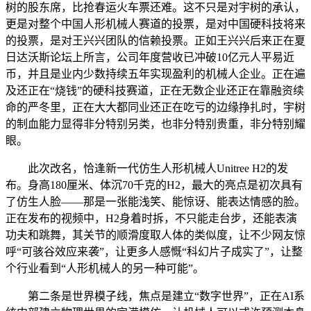
树的股东席，比抢春运火车票还难。这不只是对宇树的承认，
更是对整个中国人形机械人赛道的投票，是对中国硬科技将来
的投票，是对王兴兴团队的信赖投票。正如王兴兴后来正在夏
日达沃斯论坛上所言，公司年度营收已冲破10亿元人平易近
币，并且是业内少数持续五年实现盈利的机械人企业。正在遍
及还正在“烧钱”的硬科技赛道，正在无数企业还正在靠融资续
命的严冬里，正在大大都同业还正在吃亏的边缘挣扎时，宇树
的制血能力显得非分特别另类，也非分特别贵重，非分特别耀
眼。
此次改名，恰逢新一代仿生人形机械人Unitree H2的发
布。身高180厘米、体沉70千克的H2，最大的亮点是初次具有
了仿生人脸——那是一张能浅笑、能惊讶、能表达情感的脸。
正在发布的视频中，H2身着时拆，不只能走台步，还能表演
功夫和跳舞，其关节的顺滑度取人体的类似度，让不少网友惊
呼“可骇谷效应来袭”，让更多人感慨“科幻片子成实了”，让整
个行业看到“人形机械人的另一种可能”。
第二条是世界模子线，焦点是建立“数字世界”，正在AI系