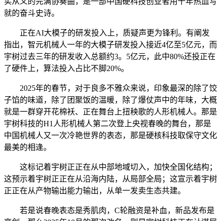
实从义的完满协奏曲，是一部中国硬科技创业者用十年热血写
就的奋斗史诗。
正在AI大模子的研发投入上，质疑声更为锋利。有阐发
指出，智元机械人一年的大模子研发投入接近4亿至5亿元，而
宇树过去三年的研发收入总额约3。5亿元，此中80%还投正在
了硬件上，算法投入占比不脚20%。
2025年的春节，对于良多不雅众来说，印象最深的除了饺
子馅的味道，除了团聚饭的温暖，除了爆仗声中的年味，大概
就是一群穿开花棉袄、正在舞台上扭秧歌的人形机械人。那是
宇树科技的H1人形机械人第二次登上央视春晚的舞台，那是
中国机械人又一次冷艳世界的表态，那是硬核科技取保守文化
最美的相逢。
这标记着宇树正正在从中部地域切入，加快全国化结构；
这预示着宇树正正在从沿海内陆，从局部全局；这宣示着宇树
正正在从产物输出能力输出，从单一发卖生态共建。
若是说春晚表态是秀肌肉，C轮融资是补血，新品发布是