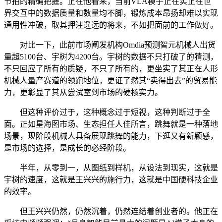
节拍的精确把握。正在他看来，当前VLA模子正在实正在世
界交互中的数据质量和数量均不脚，锻炼成本昂扬却难以实现
通用性冲破，取其押注遥远的将来，不如把面前的工作做好。
对比一下，此前市场阐发机构Omdia预测智元机械人出货
量超5100台、宇树为4200台。宇树的数据不只打破了的猜测，
不只回应了所有的质疑，不只了所有的，更坐实了其正在人形
机械人量产赛道的领跑地位，更证了然其“卖得出去”的贸易能
力，更彰显了其从尝试室到市场的硬核实力。
但这种评价过于，这种概念过于短视，这种判断过于全
面。正如星海图市场、生态担任人佳所言，跳舞就是一种落地
场景，现阶段机械人具备展现跳舞的能力，下逛又有新颖感，
是市场的选择，是成长的必经阶段。
半年，从零到一，从图纸到样机，从设法到现实，这就是
宇树的速度，这就是王兴兴的施行力，这就是中国硬科技企业
的效率。
但王兴兴仍然，仍然沉着，仍然连结着创业者的。他正在