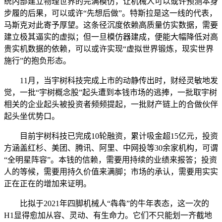
统内部建立物理世界的完满模仿，让机械人可以或许预测本身
步履的后果，可以或许“先想后做”。特斯拉是这一线的代表，
马斯克对此寄予厚望。这条径沉度依赖高质量仿实数据，需要
建立极其逼实的虚拟；但一旦模仿器建成，便能大幅降低对高
贵实机数据的依赖，可以或许实现“虚拟世界锻炼，现实世界
施行”的抱负形态。
11月，当宇树科技完成上市的动静传出时，财经灵敏地发
觉，一批“宇树概念股”起头遭到本钱市场的逃捧，一批取宇树
相关的企业起头被投资者频频提起，一批财产链上的合做伙伴
起头坐优势口。
目前宇树科技已完成10轮融资，累计吸金超15亿元，投资
方涵盖红杉、美团、腾讯、阿里、中网投等30余家机构，可谓
“全明星阵容”。本钱的信赖，需要用持续的业绩来报答；投资
人的等候，需要用持久价值来满脚；市场的承认，需要用实实
正在正在的增加来证明。
比拟于2021年四脚机械人“犇犇”的牛年表态，这一次的
H1显得愈加从容、灵动、有生命力。它们不只能划一齐截地