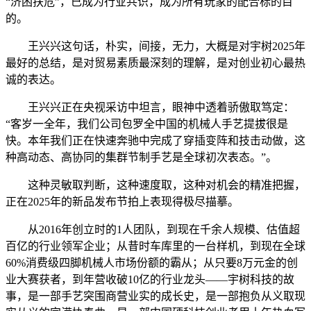
“济困扶危”，已成为行业共识，成为所有玩家的配合标的目
的。
王兴兴这句话，朴实，间接，无力，大概是对宇树2025年
最好的总结，是对贸易素质最深刻的理解，是对创业初心最热
诚的表达。
王兴兴正在央视采访中坦言，眼神中透着骄傲取笃定：
“客岁一全年，我们公司包罗全中国的机械人手艺提拔很是
快。本年我们正在快速奔驰中完成了穿插变阵和技击动做，这
种高动态、高协同的集群节制手艺是全球初次表态。”。
这种灵敏取判断，这种速度取，这种对机会的精准把握，
正在2025年的新品发布节拍上表现得极尽描摹。
从2016年创立时的1人团队，到现在千余人规模、估值超
百亿的行业领军企业；从昔时车库里的一台样机，到现在全球
60%消费级四脚机械人市场份额的霸从；从只要8万元金的创
业大赛获者，到年营收破10亿的行业龙头——宇树科技的故
事，是一部手艺突围商营业实的成长史，是一部抱负从义取现