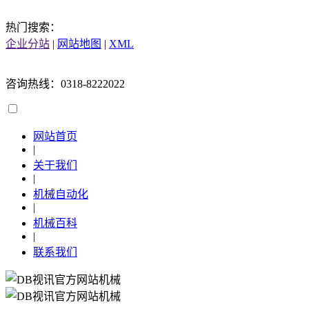
热门搜索：
企业分站
|
网站地图
|
XML
咨询热线：0318-8222022
网站首页
|
关于我们
|
机械自动化
|
机械百科
|
联系我们