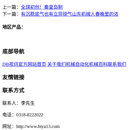
上一篇：
全球初创！秦皇岛制
下一篇：
有沉稳底气也有立异锐气山东机械人春晚里的浓
地区产品：
底部导航
DB视讯官方网站首页
关于我们
机械自动化
机械百科
联系我们
友情链接
联系方式
联系人：李先生
电话：0318-8222022
网址：http://www.biya13.com