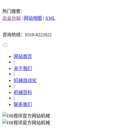
热门搜索：
企业分站
|
网站地图
|
XML
咨询热线：0318-8222022
网站首页
|
关于我们
|
机械自动化
|
机械百科
|
联系我们