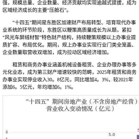
强，规模总量、企业数量、经济贡献均实现逾越式提拔，成为
区域经济成长的主要“压舱石”。
“十四五”期间是东胜区加速财产布局转型、培育现代办事
业系统的环节阶段，东胜区以鞭策高质量成长为从题，紧扣
“风光车屏绒材智”特色财产结构，持续鞭策规模以上办事业提
质扩容、布局优化。期间，规上办事业实现行业门类全笼盖、
企业数量取营收双增加，成为拉动区域经济增加。
租赁和商务办事业涵盖机械设备租赁、企业办理办事等多
元化业态，成为第三财产增速较快的范畴，2025年租赁和商务
办事业实现停业收入30。8亿元，同比增加4。3%，较2021年
添加6。5亿元，年均增加6。1%。