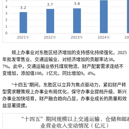
规上办事业对东胜区经济增加的支持感化持续强化，2025
年批发零售业、交通运输业、对经济增加的贡献率达38。
7%。此中，交通运输业依托煤炭物流、财产配套需求连结不
变增加，添加值108。1亿元，同比增加9。4%。
“十四五”期间，东胜区以立异为焦点驱动力，紧扣财产转
型需求鞭策规上办事业布局优化，保守办事业提档升级、新兴
办事业加快培育，财产融合趋向凸显，办事业成长的质量和效
益显著提拔。