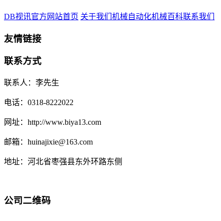
DB视讯官方网站首页
关于我们
机械自动化
机械百科
联系我们
友情链接
联系方式
联系人：李先生
电话：0318-8222022
网址：http://www.biya13.com
邮箱：huinajixie@163.com
地址：河北省枣强县东外环路东侧
公司二维码