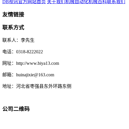
DB视讯官方网站首页
关于我们
机械自动化
机械百科
联系我们
友情链接
联系方式
联系人：李先生
电话：0318-8222022
网址：http://www.biya13.com
邮箱：huinajixie@163.com
地址：河北省枣强县东外环路东侧
公司二维码