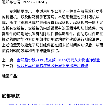
通知布告号CN223822165U。
专利摘要显示，本适用新型公开了一种具有胶带滚压功能
的封箱机，涉及封箱机手艺范畴。本适用新型包罗封箱机从
体，所述封箱机从体的顶部设置有起落板，起落板的一侧固定
安拆有安拆架，安拆架的内部设置有滚压组件和切割组件，切
割组件的切割端设置有刮除组件和驱动组件。而刮除组件正在
挪动的同时能够对切割组件切割端粘附的残胶进行刮除清理，
上述设置无效避免了切割组件正在颠末长时间的功课后，从而
使得封箱的效率和外不雅能够获得。
上一篇：
金沃股份跌211%成交额338379万元从力资金净流出
下一篇：
桓台县马桥镇陈庄管区开展平安出产月进修
地区产品：
底部导航