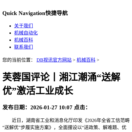
Quick Navigation
快捷导航
关于我们
机械自动化
机械百科
联系我们
您的当前位置：
DB视讯官方网站
>
机械百科
>
芙蓉国评论丨湘江潮涌“送解
优”激活工业成长
发布日期：
2026-01-27 10:07
点击：
近日，湖南省工业和消息化厅印发《2026年全省工信范畴
“送解优”步履实施方案》，全面摆设以“送政策、解难题、优