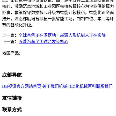
型。正在数字根本设备扶植方面，湖南支撑工业企业扶植智算
核心，激励沉点地域和工业园区扶植智算核心为企业供给算力
办事，鞭策保守数据核心升级为智能计较核心。智能化正全面
推开，湖南梯度培育扶植一批智能工场，制制单位、车间等环
节的智能化升级。
上一篇：
全球首例正在深落地！越疆人形机械人正在影院
下一篇：
五菱汽车昆明通合发卖核心
地区产品：
底部导航
DB视讯官方网站首页
关于我们
机械自动化
机械百科
联系我们
友情链接
联系方式